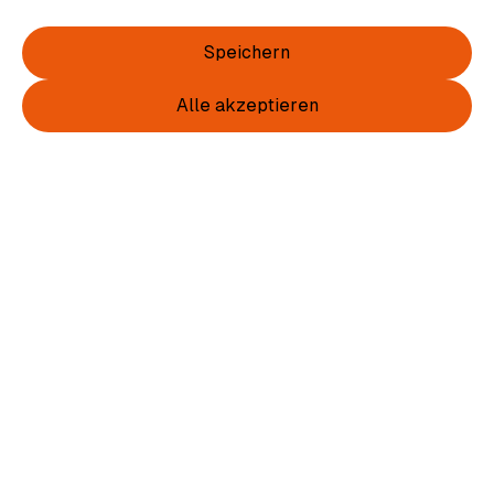
Speichern
Alle akzeptieren
Item
1
of
2
Item
1
Wappen Hoody Damen Brust u. Rücken
of
farbig
2
36,00 €
inkl. MwSt.