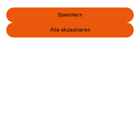
Speichern
Alle akzeptieren
Item
1
of
2
Item
1
Wappen Shirt Damen Rücken farbig
of