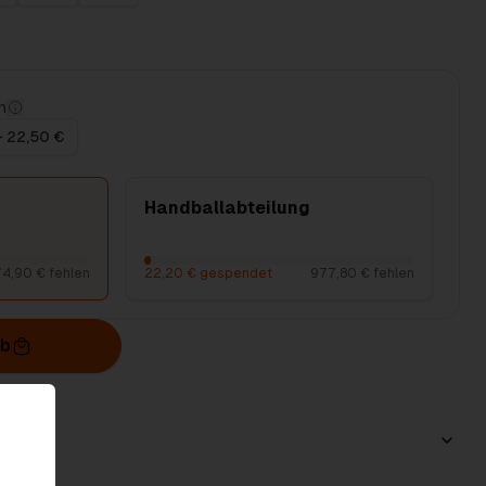
n
+ 22,50 €
Handballabteilung
4,90 € fehlen
22,20 € gespendet
977,80 € fehlen
rb