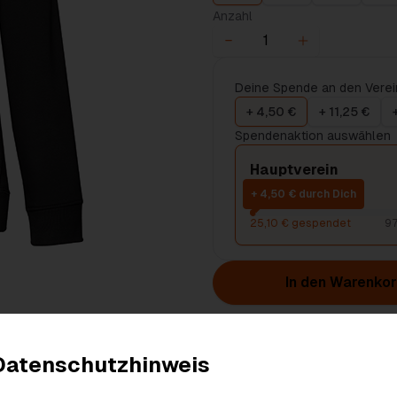
Anzahl
Deine Spende an den Verei
+ 4,50 €
+ 11,25 €
Spendenaktion auswählen
Hauptverein
+ 4,50 € durch Dich
25,10 € gespendet
97
In den Warenko
Produktdetails
Datenschutzhinweis