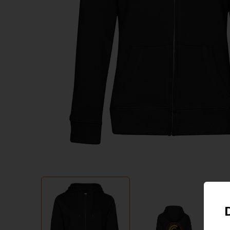
Item
1
of
2