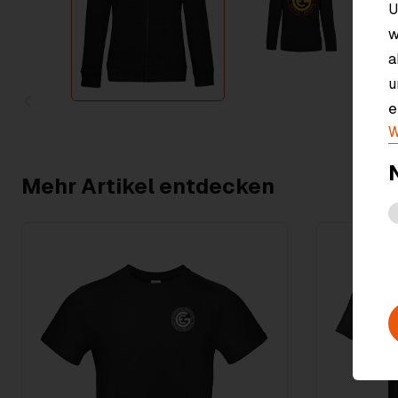
U
w
a
u
e
Item
W
1
of
2
Mehr Artikel entdecken