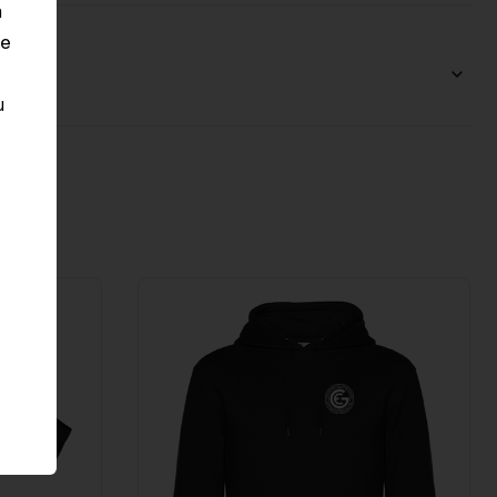
n
le
u