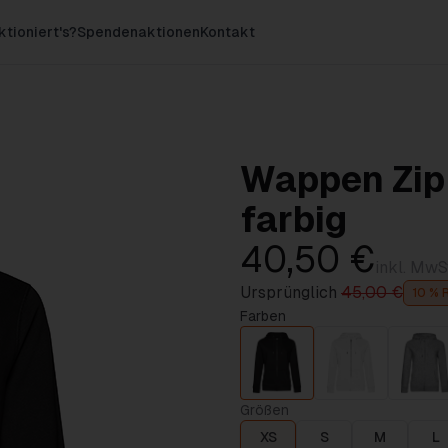
ktioniert's?
Spendenaktionen
Kontakt
Wappen Zip
farbig
40,50 €
inkl. MwS
Ursprünglich
45,00 €
10 % 
Farben
Größen
XS
S
M
L