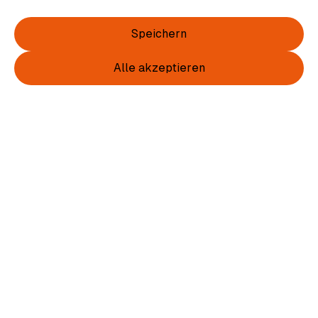
Speichern
Eintracht
Alle akzeptieren
Flaschenöffner mit Wappen und Name
3,00 €
inkl. MwSt.