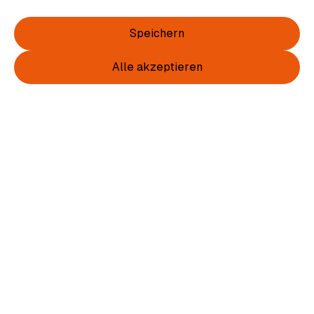
Speichern
Alle akzeptieren
WM Trikot mit Wappen u. Vereinsnamen
38,00 €
inkl. MwSt.