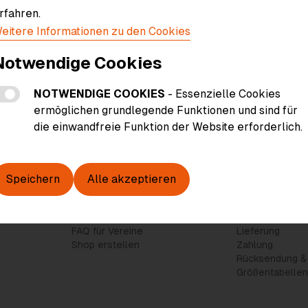
unbenutzt und in der
rfahren.
veranlassen oder weitere
eitere Informationen zu den Cookies
 Kundenservice-Team über
Notwendige Cookies
szeiten.
Abschicken
NOTWENDIGE COOKIES
- Essenzielle Cookies
ermöglichen grundlegende Funktionen und sind für
die einwandfreie Funktion der Website erforderlich.
Speichern
Alle akzeptieren
Für Vereine
Hilfe & Kontak
Über heimat.fan
Kontakt
FAQ für Vereine
Lieferung
Shop erstellen
Zahlung
Rücksendung &
Größentabelle