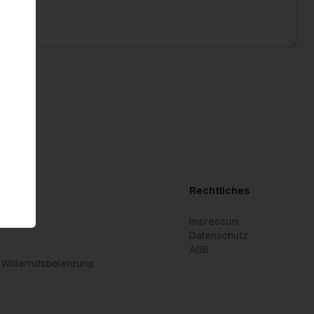
t
Rechtliches
Impressum
Datenschutz
AGB
 Widerrufsbelehrung
n