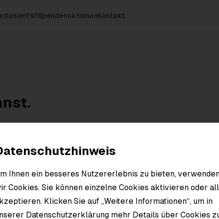
ktioniert's?
Spendenaktionen
Kontakt
nnst.
is reibungslos verläuft.
 oder Fragen zu Retouren
Datenschutzhinweis
.
m Ihnen ein besseres Nutzererlebnis zu bieten, verwende
ir Cookies. Sie können einzelne Cookies aktivieren oder al
kzeptieren. Klicken Sie auf „Weitere Informationen“, um in
lt deiner Bestellung
nserer Datenschutzerklärung mehr Details über Cookies z