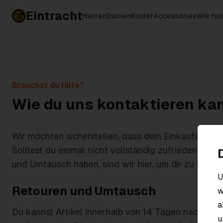
Eintracht
Herren
Damen
Kinder
Accessories
Wie fun
Brauchst du Hilfe?
Wie du uns kontaktieren ka
Wir möchten sicherstellen, dass dein Einkaufserlebn
Solltest du einmal nicht vollständig zufrieden sein
und Umtausch haben, sind wir hier, um dir zu helfen
U
Retouren und Umtausch
w
a
Du kannst Artikel innerhalb von 14 Tagen nach Erha
u