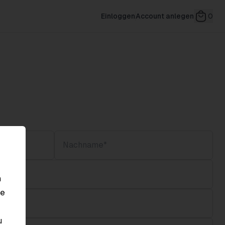
Einloggen
Account anlegen
0
n
le
u