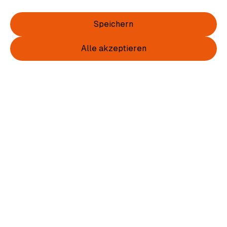
Neues aus dem Shop
Speichern
Zu allen Produkten
Alle akzeptieren
Unsere Sommerkollektion
Jetzt kaufen