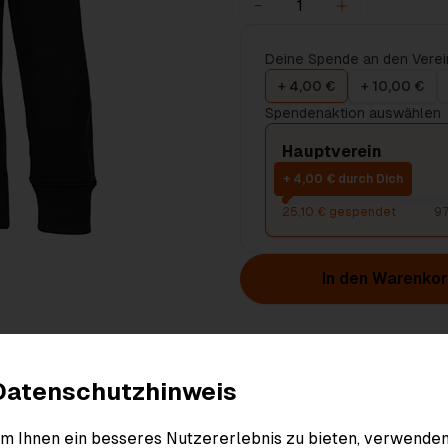
Deine Spende an den Verei
+ 4,00 €
+ 10,00 €
Spendenaktion auswählen
Hauptverein
+ 4,00 € durch Dich
25,10 € gespendet
97
In den Warenko
Produktdetails
Datenschutzhinweis
m Ihnen ein besseres Nutzererlebnis zu bieten, verwende