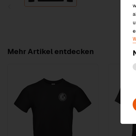
w
Item
a
1
u
of
e
1
W
Mehr Artikel entdecken