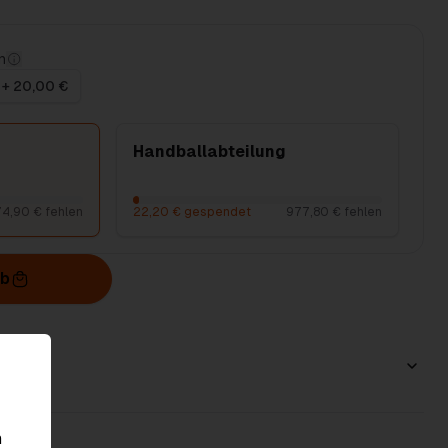
n
+ 20,00 €
Handballabteilung
4,90 € fehlen
22,20 € gespendet
977,80 € fehlen
rb
n