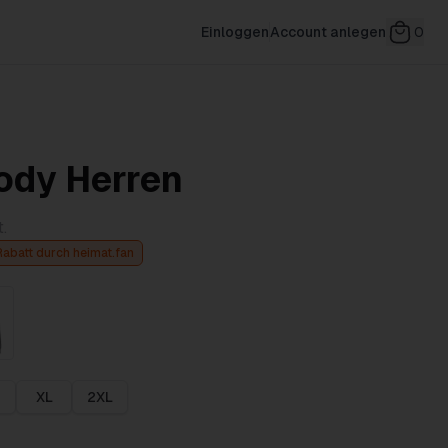
Einloggen
Account anlegen
0
dy Herren
.
Rabatt durch heimat.fan
XL
2XL