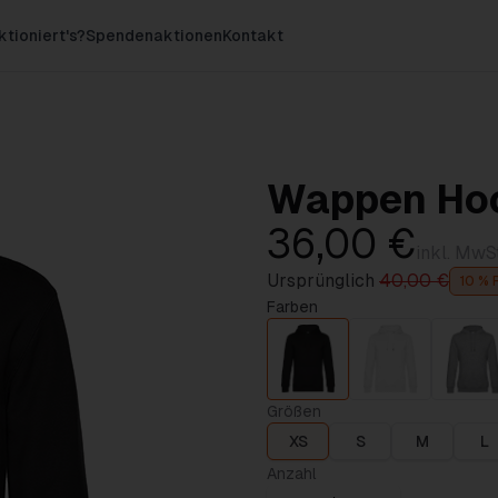
ktioniert's?
Spendenaktionen
Kontakt
Wappen Hoo
36,00 €
inkl. MwSt
Ursprünglich
40,00 €
10 % 
Farben
Größen
XS
S
M
L
Anzahl