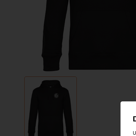
Item
1
of
1
U